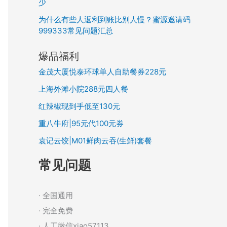
少
为什么有些人返利到账比别人慢？蜜源邀请码
999333常见问题汇总
爆品福利
金茂大厦悦泰环球单人自助餐券228元
上海外滩小院288元四人餐
红辣椒现到手低至130元
重八牛府|95元代100元券
袁记云饺|M01鲜肉云吞(生鲜)套餐
常见问题
· 全国通用
· 完全免费
· 人工微信xiao57113