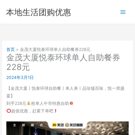
跳
本地生活团购优惠
至
内
容
首页
金茂大厦悦泰环球单人自助餐券228元
金茂大厦悦泰环球单人自助餐券
228元
2024年3月1日
【金茂大厦丨悦泰环球自助餐丨单人券丨品珍馐百味，悦一席盛
宴】
到手228元
抢单人午市特惠自助
超值优惠，赶紧下单吧