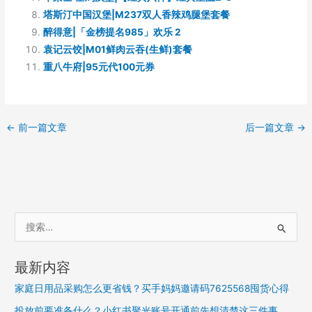
塔斯汀中国汉堡|M237双人香辣鸡腿堡套餐
醉得意|「金榜提名985」欢乐 2
袁记云饺|M01鲜肉云吞(生鲜)套餐
重八牛府|95元代100元券
←
前一篇文章
后一篇文章
→
搜
索
：
最新内容
家庭日用品采购怎么更省钱？买手妈妈邀请码7625568囤货心得
投放前要准备什么？小红书聚光账号开通前先想清楚这三件事