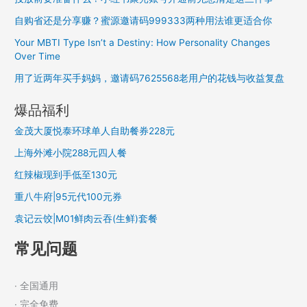
自购省还是分享赚？蜜源邀请码999333两种用法谁更适合你
Your MBTI Type Isn’t a Destiny: How Personality Changes
Over Time
用了近两年买手妈妈，邀请码7625568老用户的花钱与收益复盘
爆品福利
金茂大厦悦泰环球单人自助餐券228元
上海外滩小院288元四人餐
红辣椒现到手低至130元
重八牛府|95元代100元券
袁记云饺|M01鲜肉云吞(生鲜)套餐
常见问题
· 全国通用
· 完全免费