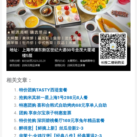
相关文章：
特价团购TASTY西堤套餐
抢购米其林一星上海1号298元6人餐
特惠团购 喜和合韩式自助烤肉68元享单人自助
团购 享奈尔宝亲子特惠套票
特价抢购 深圳碧桃餐厅169元享兔年精品套餐
醉得意|【鲜摘上新】丝瓜尝新2-3
华莱士·全鸡汉堡|【经典八件】经典重温2-3