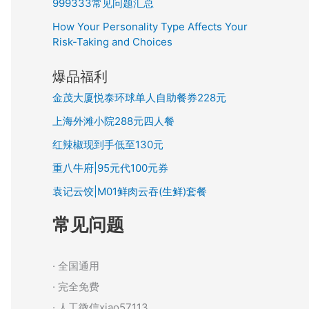
999333常见问题汇总
How Your Personality Type Affects Your
Risk-Taking and Choices
爆品福利
金茂大厦悦泰环球单人自助餐券228元
上海外滩小院288元四人餐
红辣椒现到手低至130元
重八牛府|95元代100元券
袁记云饺|M01鲜肉云吞(生鲜)套餐
常见问题
· 全国通用
· 完全免费
· 人工微信xiao57113