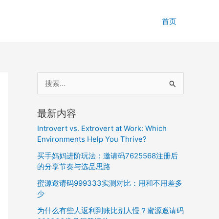
首页
搜
索
：
最新内容
Introvert vs. Extrovert at Work: Which
Environments Help You Thrive?
买手妈妈进阶玩法：邀请码7625568注册后
的分享节奏与选品思路
蜜源邀请码999333实测对比：用和不用差多
少
为什么有些人返利到账比别人慢？蜜源邀请码