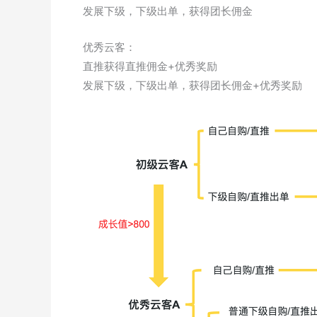
发展下级，下级出单，获得团长佣金
优秀云客：
直推获得直推佣金+优秀奖励
发展下级，下级出单，获得团长佣金+优秀奖励