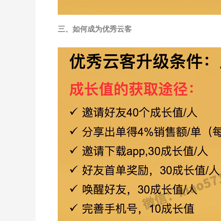
三、如何成为优秀云客