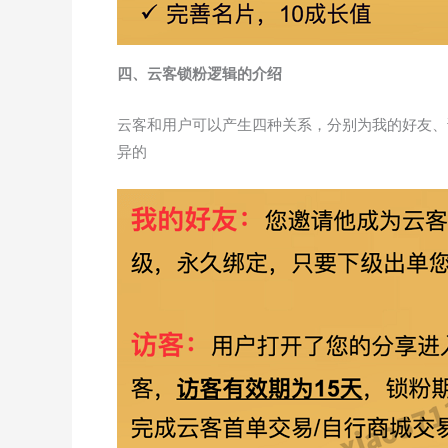
四、云客锁粉逻辑的介绍
云客和用户可以产生四种关系，分别为我的好友、
异的