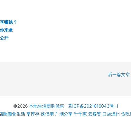
享赚钱？
你来拿
公开
后一篇文章
©2026
本地生活团购优惠
|
冀ICP备2021016043号-1
店圈颜食生活
享库存
侠侣亲子
潮分享
千千惠
云客赞
口袋漳州
贪吃