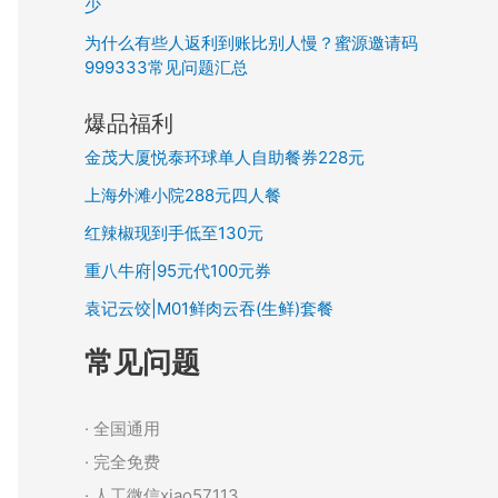
少
为什么有些人返利到账比别人慢？蜜源邀请码
999333常见问题汇总
爆品福利
金茂大厦悦泰环球单人自助餐券228元
上海外滩小院288元四人餐
红辣椒现到手低至130元
重八牛府|95元代100元券
袁记云饺|M01鲜肉云吞(生鲜)套餐
常见问题
· 全国通用
· 完全免费
· 人工微信xiao57113