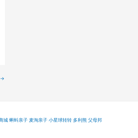
→
商城
蝌蚪亲子
麦淘亲子
小星球转转
多利熊
父母邦