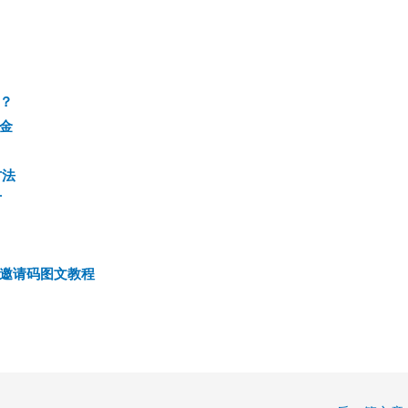
？
金
方法
广
邀请码图文教程