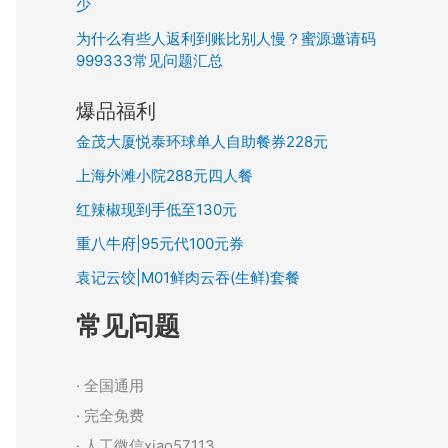
少
为什么有些人返利到账比别人慢？蜜源邀请码
999333常见问题汇总
爆品福利
金茂大厦悦泰环球单人自助餐券228元
上海外滩小院288元四人餐
红辣椒现到手低至130元
重八牛府|95元代100元券
袁记云饺|M01鲜肉云吞(生鲜)套餐
常见问题
· 全国通用
· 完全免费
· 人工微信xiao57113