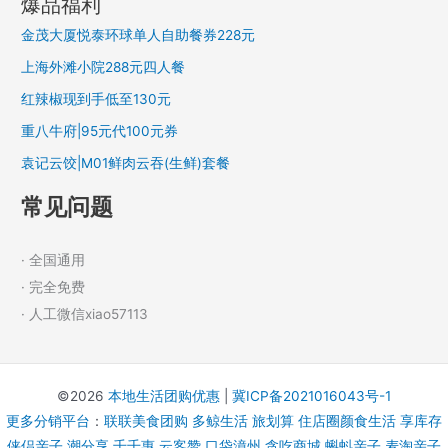
爆品福利
金茂大厦悦泰环球单人自助餐券228元
上海外滩小院288元四人餐
红辣椒现到手低至130元
重八牛府|95元代100元券
袁记云饺|M01鲜肉云吞(生鲜)套餐
常见问题
· 全国通用
· 完全免费
· 人工微信xiao57113
©2026
本地生活团购优惠
|
冀ICP备2021016043号-1
更多分销平台
：
联联美食团购
多鲸生活
旅划算
住店圈颜食生活
享库存
侠侣亲子
潮分享
千千惠
云客赞
口袋漳州
贪吃商城
蝌蚪亲子
麦淘亲子