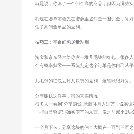
就是说，你凑了一个佣金高的商品，但因为满减实
我现在凑单前会先在蜜源里逐件查一遍佣金，算好
住了高佣金单品的返利。
技巧三：平台红包尽量别用
淘宝和京东经常给你发一堆几毛钱的红包，很多人
金有概率归零——系统判定这个订单是你自己从平
几毛钱的红包丢掉几块钱的返利，这笔账很好算。
分享赚钱这件事，我的真实情况
很多人一看到”分享赚钱”就脑补月入过万，说实
一些自己验证过确实便宜的东西。像之前那个2块
一个月下来，分享这块的佣金大概在一百到三百之