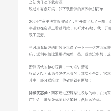
当初为什么下载蜜源
说起来有点好笑，我下载蜜源的原因特别简单——
2024年家里洗衣液用完了，打开淘宝逛了一圈，
事说她在蜜源上看过同款，16斤才49块。我一
载了蜜源。
当时填邀请码的时候还犹豫了一下——这东西靠谱
码，返利权益比通用码完整一些。我也没多想，反
蜜源省钱的核心逻辑，一句话讲清楚
很多人以为蜜源是发优惠券的，其实不全对。它本
其中一部分返给你。你省的钱有两块：
隐藏优惠券
：商家通过蜜源渠道发放的券，在淘宝/
广佣金，蜜源替你拿到这笔钱，然后返给你。