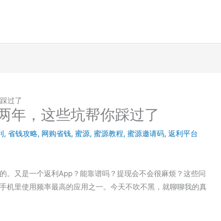
你踩过了
了两年，这些坑帮你踩过了
利
,
省钱攻略
,
网购省钱
,
蜜源
,
蜜源教程
,
蜜源邀请码
,
返利平台
的。又是一个返利App？能靠谱吗？提现会不会很麻烦？这些问
手机里使用频率最高的应用之一。今天不吹不黑，就聊聊我的真