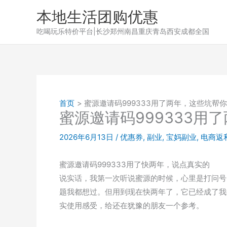
跳
本地生活团购优惠
至
吃喝玩乐特价平台|长沙郑州南昌重庆青岛西安成都全国
内
容
首页
蜜源邀请码999333用了两年，这些坑帮
蜜源邀请码999333用
2026年6月13日
/
优惠券
,
副业
,
宝妈副业
,
电商返
蜜源邀请码999333用了快两年，说点真实的
说实话，我第一次听说蜜源的时候，心里是打问号
题我都想过。但用到现在快两年了，它已经成了我
实使用感受，给还在犹豫的朋友一个参考。