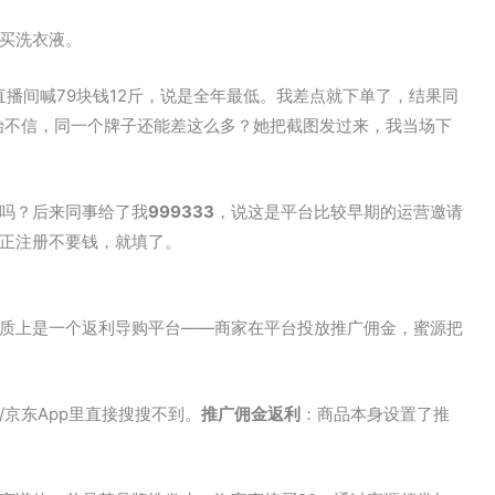
买洗衣液。
直播间喊79块钱12斤，说是全年最低。我差点就下单了，结果同
开始不信，同一个牌子还能差这么多？她把截图发过来，我当场下
吗？后来同事给了我
999333
，说这是平台比较早期的运营邀请
正注册不要钱，就填了。
质上是一个返利导购平台——商家在平台投放推广佣金，蜜源把
京东App里直接搜搜不到。
推广佣金返利
：商品本身设置了推