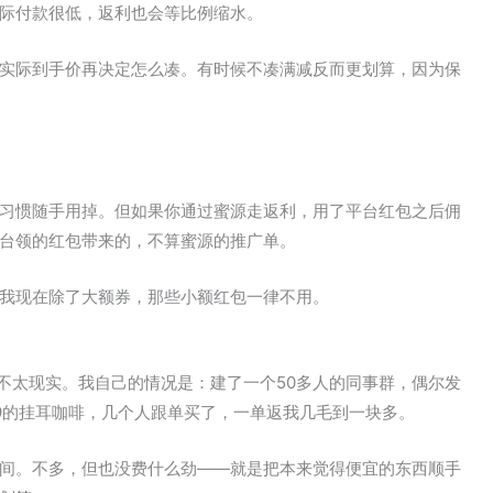
际付款很低，返利也会等比例缩水。
实际到手价再决定怎么凑。有时候不凑满减反而更划算，因为保
习惯随手用掉。但如果你通过蜜源走返利，用了平台红包之后佣
台领的红包带来的，不算蜜源的推广单。
我现在除了大额券，那些小额红包一律不用。
话不太现实。我自己的情况是：建了一个50多人的同事群，偶尔发
9的挂耳咖啡，几个人跟单买了，一单返我几毛到一块多。
间。不多，但也没费什么劲——就是把本来觉得便宜的东西顺手