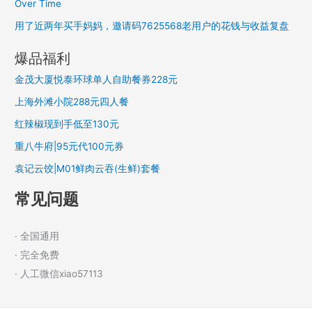
Over Time
用了近两年买手妈妈，邀请码7625568老用户的花钱与收益复盘
爆品福利
金茂大厦悦泰环球单人自助餐券228元
上海外滩小院288元四人餐
红辣椒现到手低至130元
重八牛府|95元代100元券
袁记云饺|M01鲜肉云吞(生鲜)套餐
常见问题
· 全国通用
· 完全免费
· 人工微信xiao57113