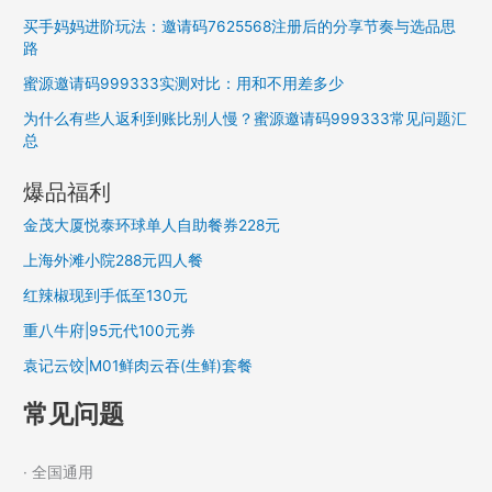
买手妈妈进阶玩法：邀请码7625568注册后的分享节奏与选品思
路
蜜源邀请码999333实测对比：用和不用差多少
为什么有些人返利到账比别人慢？蜜源邀请码999333常见问题汇
总
爆品福利
金茂大厦悦泰环球单人自助餐券228元
上海外滩小院288元四人餐
红辣椒现到手低至130元
重八牛府|95元代100元券
袁记云饺|M01鲜肉云吞(生鲜)套餐
常见问题
· 全国通用