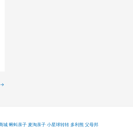
→
商城
蝌蚪亲子
麦淘亲子
小星球转转
多利熊
父母邦