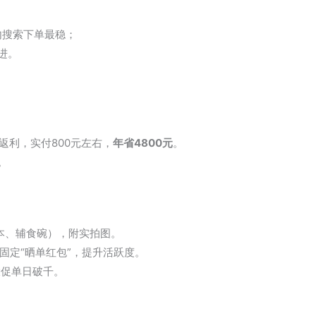
内搜索下单最稳；
进。
返利，实付800元左右，
年省4800元
。
。
绘本、辅食碗），附实拍图。
固定“晒单红包”，提升活跃度。
上大促单日破千。