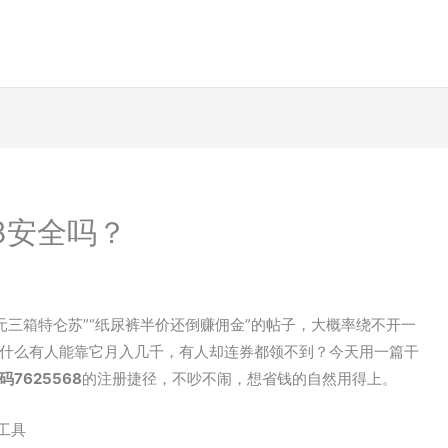
8安全吗？
元三箱特仑苏”“纸尿裤半价还倒赚佣金”的帖子，大概率绕不开一
什么有人能靠它月入几千，有人却连券都领不到？今天用一篇干
码7625568
的注册捷径，不吵不闹，想省钱的自然用得上。
工具