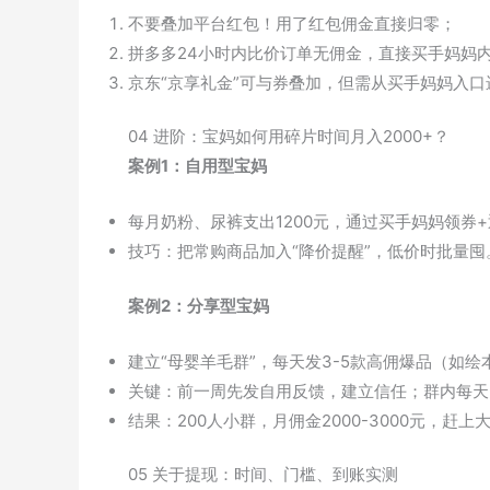
不要叠加平台红包！用了红包佣金直接归零；
拼多多24小时内比价订单无佣金，直接买手妈妈
京东“京享礼金”可与券叠加，但需从买手妈妈入口
04 进阶：宝妈如何用碎片时间月入2000+？
案例1：自用型宝妈
每月奶粉、尿裤支出1200元，通过买手妈妈领券+
技巧：把常购商品加入“降价提醒”，低价时批量囤
案例2：分享型宝妈
建立“母婴羊毛群”，每天发3-5款高佣爆品（如
关键：前一周先发自用反馈，建立信任；群内每天
结果：200人小群，月佣金2000-3000元，赶
05 关于提现：时间、门槛、到账实测