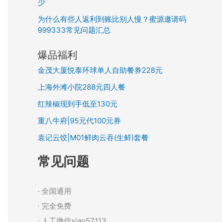
少
为什么有些人返利到账比别人慢？蜜源邀请码
999333常见问题汇总
爆品福利
金茂大厦悦泰环球单人自助餐券228元
上海外滩小院288元四人餐
红辣椒现到手低至130元
重八牛府|95元代100元券
袁记云饺|M01鲜肉云吞(生鲜)套餐
常见问题
· 全国通用
· 完全免费
· 人工微信xiao57113