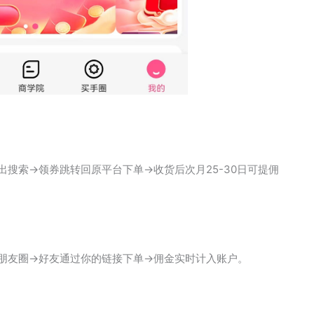
搜索→领券跳转回原平台下单→收货后次月25-30日可提佣
群/朋友圈→好友通过你的链接下单→佣金实时计入账户。