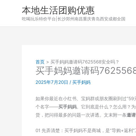
跳
本地生活团购优惠
至
吃喝玩乐特价平台|长沙郑州南昌重庆青岛西安成都全国
内
容
首页
买手妈妈邀请码7625568安全吗？
买手妈妈邀请码762556
2025年7月20日
/
买手妈妈
如果你最近在小红书、宝妈群或朋友圈刷到过“59
个名字——
买手妈妈
。它到底是什么？怎么用？为
货，把问得最多的问题一次讲透。文末附一条
邀请
01 先弄清楚：买手妈妈不是商城，是“导购+返利”