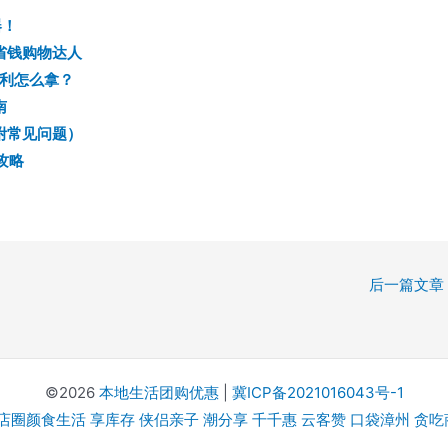
器！
为省钱购物达人
利怎么拿？
南
（附常见问题）
攻略
后一篇文章
©2026
本地生活团购优惠
|
冀ICP备2021016043号-1
店圈颜食生活
享库存
侠侣亲子
潮分享
千千惠
云客赞
口袋漳州
贪吃