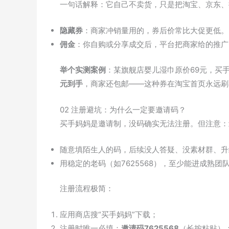
一句话解释：它自己不卖货，只是把淘宝、京东、
隐藏券
：商家冲销量用的，券后价常比大促更低。
佣金
：你自购或分享成交后，平台把商家给的推广
举个实测案例
：某旗舰店婴儿湿巾原价69元，买手
元到手
，商家还包邮——这种券在淘宝首页永远刷
02 注册避坑：为什么一定要邀请码？
买手妈妈是邀请制，没码确实无法注册。但注意：
随意填陌生人的码，后续没人答疑、没素材群、升
用稳定的老码（如7625568），至少能进成熟
注册流程极简：
应用商店搜“买手妈妈”下载；
注册时唯一必填：
邀请码7625568
（长按粘贴）