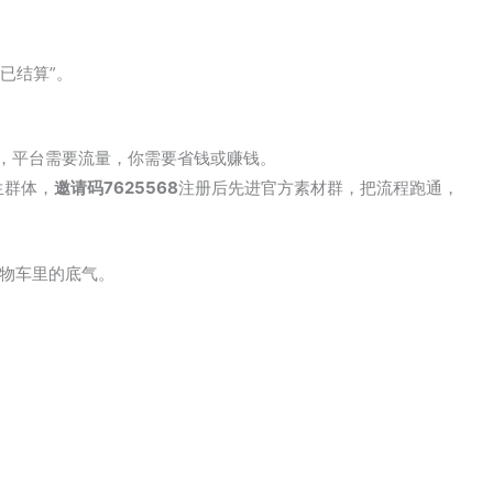
已结算”。
量，平台需要流量，你需要省钱或赚钱。
生群体，
邀请码7625568
注册后先进官方素材群，把流程跑通，
物车里的底气。