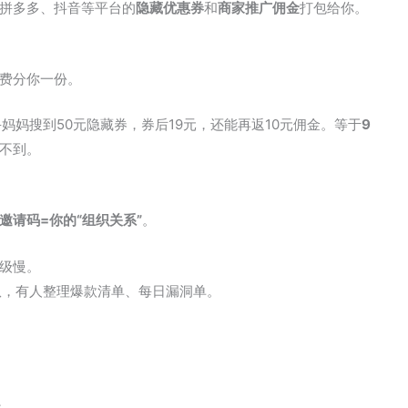
拼多多、抖音等平台的
隐藏优惠券
和
商家推广佣金
打包给你。
费分你一份。
妈妈搜到50元隐藏券，券后19元，还能再返10元佣金。等于
9
不到。
邀请码=你的“组织关系”
。
级慢。
团队，有人整理爆款清单、每日漏洞单。
；