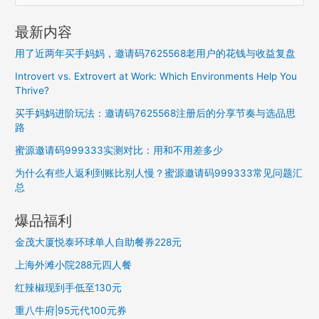
索
：
最新内容
用了近两年买手妈妈，邀请码7625568老用户的花钱与收益复盘
Introvert vs. Extrovert at Work: Which Environments Help You
Thrive?
买手妈妈进阶玩法：邀请码7625568注册后的分享节奏与选品思
路
蜜源邀请码999333实测对比：用和不用差多少
为什么有些人返利到账比别人慢？蜜源邀请码999333常见问题汇
总
爆品福利
金茂大厦悦泰环球单人自助餐券228元
上海外滩小院288元四人餐
红辣椒现到手低至130元
重八牛府|95元代100元券