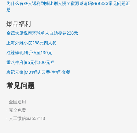
为什么有些人返利到账比别人慢？蜜源邀请码999333常见问题汇
总
爆品福利
金茂大厦悦泰环球单人自助餐券228元
上海外滩小院288元四人餐
红辣椒现到手低至130元
重八牛府|95元代100元券
袁记云饺|M01鲜肉云吞(生鲜)套餐
常见问题
· 全国通用
· 完全免费
· 人工微信xiao57113