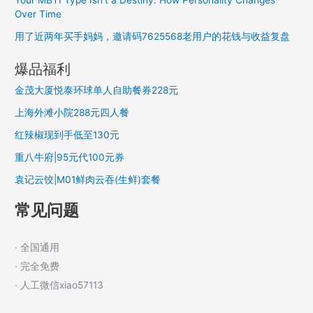
Over Time
用了近两年买手妈妈，邀请码7625568老用户的花钱与收益复盘
爆品福利
金茂大厦悦泰环球单人自助餐券228元
上海外滩小院288元四人餐
红辣椒现到手低至130元
重八牛府|95元代100元券
袁记云饺|M01鲜肉云吞(生鲜)套餐
常见问题
· 全国通用
· 完全免费
· 人工微信xiao57113