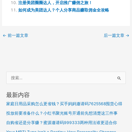
注册美团圈圈达人，开启推广赚佣之旅！
如何成为美团达人？个人分享商品赚取佣金全攻略
←
前一篇文章
后一篇文章
→
搜
索
：
最新内容
家庭日用品采购怎么更省钱？买手妈妈邀请码7625568囤货心得
投放前要准备什么？小红书聚光账号开通前先想清楚这三件事
自购省还是分享赚？蜜源邀请码999333两种用法谁更适合你
Your MBTI Type Isn’t a Destiny: How Personality Changes